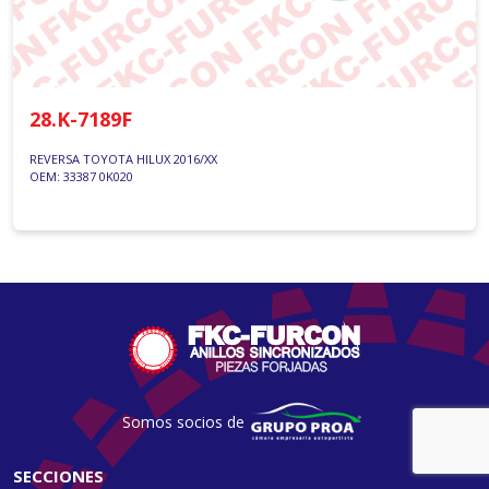
28.K-7189F
REVERSA TOYOTA HILUX 2016/XX
OEM: 33387 0K020
Somos socios de
SECCIONES