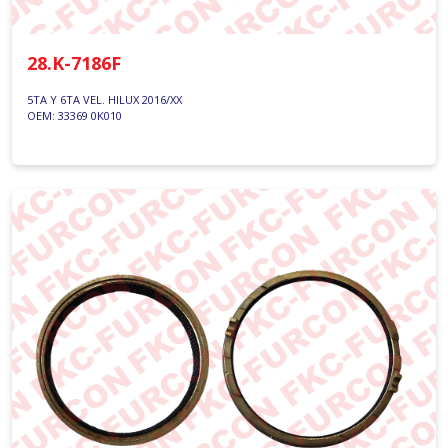
28.K-7186F
5TA Y 6TA VEL. HILUX 2016/XX
OEM: 33369 0K010